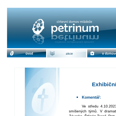
Exhibiční utkání ve volejbale | cdm 
úvod
akce
o domově
Exhibiční
Komentář:
Ve středu 4.10.2023 se uskutečnilo tradiční volejbalové utkání
smíšených týmů. V dramati