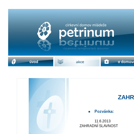
ZAHRADNÍ SLAVNOST | cdm Petrin
úvod
akce
o domově
ZAHR
Pozvánka:
11.6.2013
ZAHRADNÍ SLAVNOST