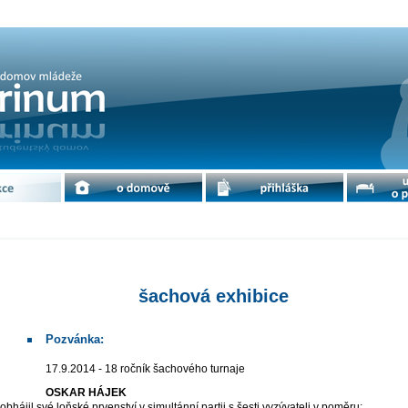
cdm Petrinum
e
o domově
přihláška
ubytování 
šachová exhibice
Pozvánka:
17.9.2014 - 18 ročník šachového turnaje
OSKAR HÁJEK
obhájil své loňské prvenství v simultánní partii s šesti vyzývateli v poměru: