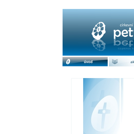
šachová exhibice | 
úvod
akc