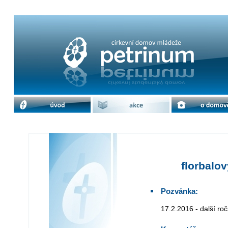
florbalový turnaj v Olomouci | cdm 
úvod
akce
o domově
florbalo
Pozvánka:
17.2.2016 - další r