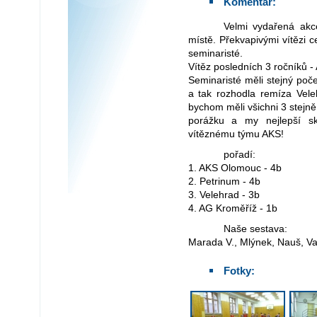
Komentář:
Velmi vydařená akce, kdy jeden gól rozhodl o našem druhém
místě. Překvapivými vítězi c
seminaristé.
Vítěz posledních 3 ročníků - 
Seminaristé měli stejný poč
a tak rozhodla remíza Vele
bychom měli všichni 3 stejn
porážku a my nejlepší s
vítěznému týmu AKS!
pořadí:
1. AKS Olomouc - 4b
2. Petrinum - 4b
3. Velehrad - 3b
4. AG Kroměříž - 1b
Naše sestava:
Marada V., Mlýnek, Nauš, Vav
Fotky: