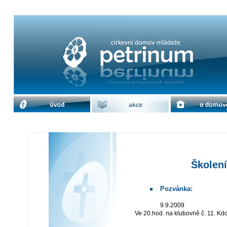
Školení střeleckého klubu | cdm Pet
úvod
akce
o domově
Školení
Pozvánka:
9.9.2009
Ve 20.hod. na klubovně č. 11. Kdo