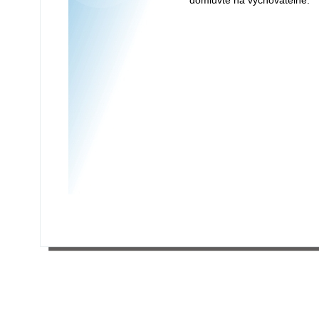
domluvte na vychovatelně.