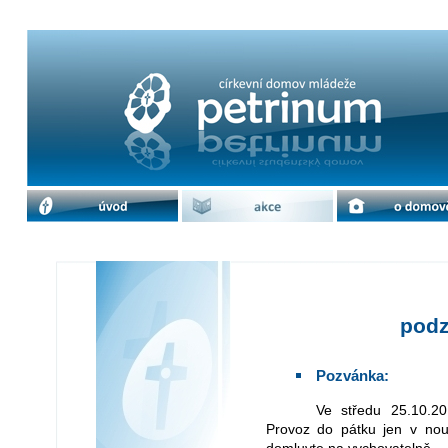
podzimní prázdniny | cdm Petrinum
úvod
akce
o domově
podz
Pozvánka:
Ve středu 25.10.2017 bude kvůli prázdninám výjezdový den.
Provoz do pátku jen v no