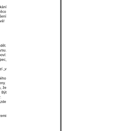
kání
něco
šení
vá!
rsu.
oví:
pec,
í „v
rého
eny.
, že
 Být
.
„zde
zemi