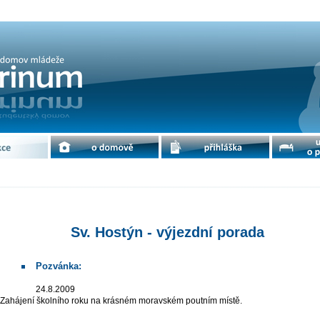
í porada | cdm Petrinum
e
o domově
přihláška
ubytování 
Sv. Hostýn - výjezdní porada
Pozvánka:
24.8.2009
Zahájení školního roku na krásném moravském poutním místě.