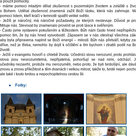
a použít pomůcky.
- máme pomoci mladým dělat zkušenost s pozemským životem a zvláště s živ
s Bohem. Udělat zkušenost znamená zažít Boží lásku, která nás zahrnuje. 
pomoci lidem, kteří kráčí v temnotě spatřit veliké světlo.
- Ježíš je náročný, má náročné požadavky, ze kterých neslevuje. Důvod je pro
Miluje nás. Slevovat by znamenalo provinit se proti lásce k svěřeným.
- Často jsme vystaveni pokušením a těžkostem. Bůh nám často hned nepřispěch
pomoc tím, že by nás hned vysvobodil. Zápasem se v nás otevírají všechna záko
aby byla připravena naplnit se Boží energií – milostí. Bůh nás přetváří, kdyby za
dříve, než je třeba, nemohlo by dojít k očištění a tím bychom i ztratili podíl na B
životě.
- Ježíš v evangeliu hovoří o chlebě života. Učedníci slovu nerozumí, proto prohlásí
slova jsou nesrozumitelná, nepřijatelná, pohoršují se nad nimi, odchází. J
učedníky nezavrhl, protože mu nerozuměli, nebo proto, že byli tvrdošíjní, ale dává
znovu a znovu příležitost a těm dvanácti i velkou milost, takže to, tvrdé nejen pocho
ale také i touto tvrdou a nepochopitelnou cestou šli.
Fotky: