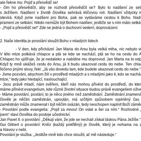
ale řekne mu: Pojď a přesvědč se!
- čím ho přesvědčil, aby se rozhodl přesvědčit se? Bylo to nadšení ze set
s Ježíšem. Nadšení v životě člověka sehrává klíčovou roli. Nadšení vždycky 
otevírá. Když jsme nadšeni pro Boha, pak se vydáváme cestou k Bohu. Nad
pramení ze setkání. Nikdo nemůže být Bohem nadšen, jestliže se s ním málo setká
- „Pojď a přesvědč se!“ Zde se jedná o duchovní vedení, doprovázení.
2. Naše identita je povolání sloužit Bohu v mladých lidech
- V den, kdy přicházel Jan Maria do Arsu byla velká mlha, nic nebylo vidět.
V této mlze potkává chlapce a ptá se kde se nachází, ptá se ho na cestu do A
Chlapec ho ujišťuje, že je nedaleko a nabídne mu doprovod. Jan Maria na to odp
Když ty mně ukážeš cestu do Arsu, já ti budu ukazovat cestu do nebe. Ten chla
řečeno jinými slovy, řekl: „Já vás dovedu tam, kde budete ukazovat cestu do nebe.“
- Jsme pozváni, abychom žili v prostředí mladých a s mladými jako ti, kdo se nacház
mlze,“ tedy jako hledající, naslouchající.
- Jsou právě mladí, nám svěřeni, kteří nás mohou přivést do prostředí, do kte
máme přinést evangelium, kde různé životní situace budou právě evangeliem oživ
- Máme povolání, poslání, to je něco jiného než zaměstnání. Zaměstnání znamená
člověk je něčím zaměstnán, upoután, má určitým způsobem vyplněný čas.
zaměstnán může znamenat i být něčím svázán, tedy neschopen naplnit Boží záměr
- Povolání podle evangelia: „Pojď za mnou! On vstal a šel za ním.“ Rozhodné 
jsem“ staví člověka do postoje učednictví.
Jan Pavel II. o povolání: „Děkuji vám, že jste se nechali získat láskou Pána Ježíše.“
Gui Gilbert o povolání: Kněz (každý pokřtěný) je člověk, který je nohama na 
a hlavou v nebi.
Povolání je služba: „Jestliže mně kdo chce sloužit, ať mě následuje.“