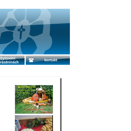
o prázdninách
kontakt