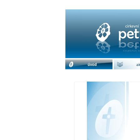
Sv. Hostýn - výjezdn
úvod
akc