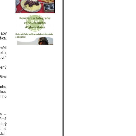
 aby
ěka.
měli
liu,
vi.“
jený
šimi
mohu
ukou
ního
la –
němž
obrý
e si
čil,