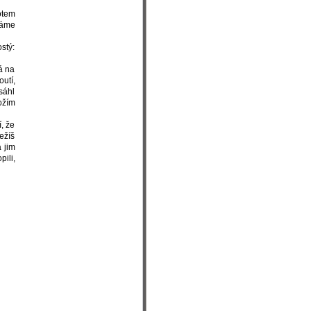
otem
Máme
stý:
á na
utí,
sáhl
ožím
, že
ežíš
 jim
pili,