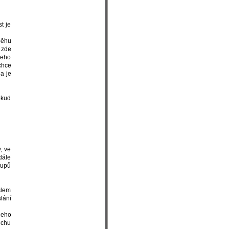
běhu
e zde
čeho
chce
da je
okud
, ve
dále
kupů
slem
slání
 jeho
ichu