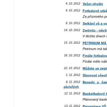
4. 10. 2012
Večer chvály
9. 10. 2012
Fotbalové utk
Za příznivého p
9. 10. 2012
Setkání vš a 
14. 10. 2012
Zwönitz - návš
V těchto dnech n
15. 10. 2012
PETRINUM MÁ
Petrinum má tal
16. 10. 2012
Finále fotba
Finále mělo nábo
22. 10. 2012
Můžete se zept
1. 11. 2012
Slavnost všec
6. 11. 2012
Besedy u čaje - s.Imaculata - Svědectví z prostředí
závislých
12. 11. 2012
Basketbalový 
Plánovaný basket
13. 11. 2012
Presentace VŠ