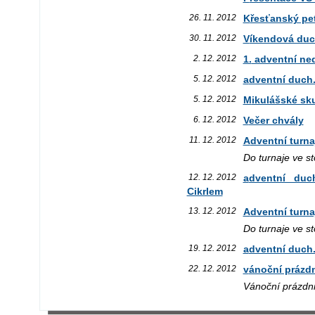
26. 11. 2012
Křesťanský pet
30. 11. 2012
Víkendová du
2. 12. 2012
1. adventní ne
5. 12. 2012
adventní duch
5. 12. 2012
Mikulášské sk
6. 12. 2012
Večer chvály
11. 12. 2012
Adventní turna
Do turnaje ve st
12. 12. 2012
adventní duch.obnova - s o. biskupem Vojtěchem
Cikrlem
13. 12. 2012
Adventní turna
Do turnaje ve st
19. 12. 2012
adventní duch
22. 12. 2012
vánoční prázd
Vánoční prázdni