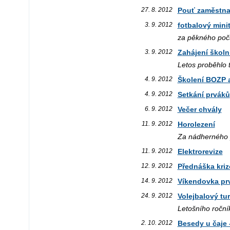
27. 8. 2012
Pouť zaměstn
3. 9. 2012
fotbalový mini
za pěkného počas
3. 9. 2012
Zahájení škol
Letos proběhlo 
4. 9. 2012
Školení BOZP 
4. 9. 2012
Setkání prváků
6. 9. 2012
Večer chvály
11. 9. 2012
Horolezení
Za nádherného p
11. 9. 2012
Elektrorevize
12. 9. 2012
Přednáška kr
14. 9. 2012
Víkendovka pr
24. 9. 2012
Volejbalový t
Letošního ročník
2. 10. 2012
Besedy u čaje