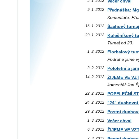
5. 1. 2012
Večer chval
9. 1. 2012
Přednáška: Mg
Komentáře: Přen
16. 1. 2012
Šachový turna
23. 1. 2012
Kulečníkový t
Turnaj od 23.
1. 2. 2012
Florbalový tu
Podruhé jsme vyr
3. 2. 2012
Pololetní a ja
14. 2. 2012
ŽIJEME VE VZ
komentář:Jan Špi
22. 2. 2012
POPELEČNÍ S
24. 2. 2012
"24" duchov
29. 2. 2012
Postní ducho
1. 3. 2012
Večer chval
6. 3. 2012
ŽIJEME VE VZT
7. 3. 2012
Postní ducho