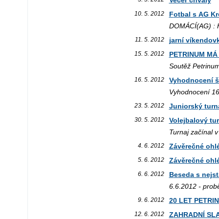
Večer chvály
10. 5. 2012
Fotbal s AG K
DOMÁCÍ(AG) : H
11. 5. 2012
jarní víkendov
15. 5. 2012
PETRINUM MÁ
Soutěž Petrinu
16. 5. 2012
Vyhodnocení 
Vyhodnocení 16.
23. 5. 2012
Juniorský tur
30. 5. 2012
Volejbalový t
Turnaj začínal v
4. 6. 2012
Závěrečné ohl
5. 6. 2012
Závěrečné ohl
6. 6. 2012
Beseda s nejst
6.6.2012 - prob
9. 6. 2012
20 LET PETRI
12. 6. 2012
ZAHRADNÍ SL