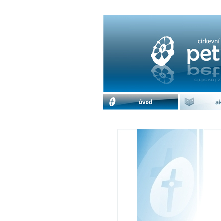
Archiv akcí / prosin
úvod
akc