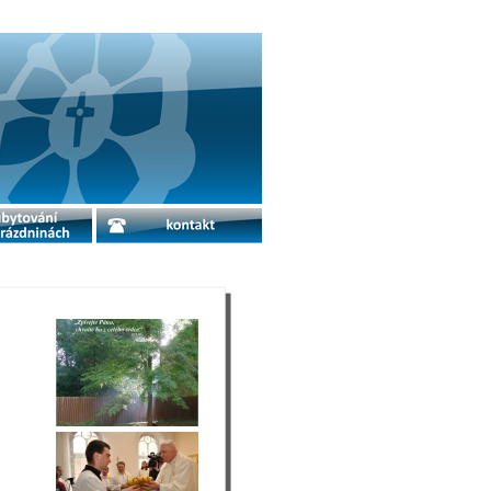
o prázdninách
kontakt