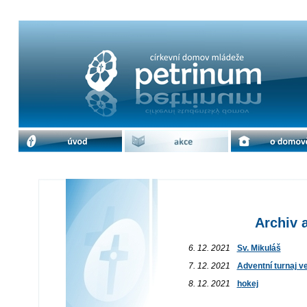
Archiv akcí / prosinec 2021 | cdm Pe
úvod
akce
o domově
Archiv a
6. 12. 2021
Sv. Mikuláš
7. 12. 2021
Adventní turnaj v
8. 12. 2021
hokej