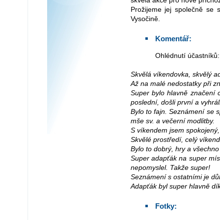
skvělá akce pro nové příchoz
Prožijeme jej společně se 
Vysočině.
Komentář:
Ohlédnutí účastníků:
Skvělá víkendovka, skvělý a
Až na malé nedostatky při z
Super bylo hlavně značení c
poslední, došli první a vyhrál
Bylo to fajn. Seznámení se s
mše sv. a večerní modlitby.
S víkendem jsem spokojený, lí
Skvělé prostředí, celý víken
Bylo to dobrý, hry a všechno 
Super adapťák na super míst
nepomyslel. Takže super!
Seznámení s ostatními je důlež
Adapťák byl super hlavně dík
Fotky: