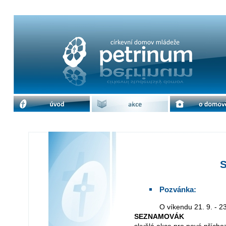
Seznamovák | cdm Petrinum
úvod
akce
o domově
Pozvánka:
O víkendu 21. 9. - 
SEZNAMOVÁK