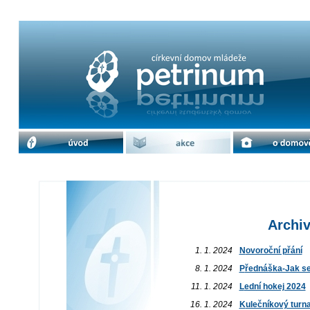
Archiv akcí / leden 2024 | cdm Petri
úvod
akce
o domově
Archiv
1. 1. 2024
Novoroční přání
8. 1. 2024
Přednáška-Jak se
11. 1. 2024
Lední hokej 2024
16. 1. 2024
Kulečníkový turna